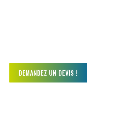
& réactive pour tou
de rénovation
Maçonnerie, Isolation, Carrelage, Cou
Terrassement, Voirie et Réseaux Divers…
DEMANDEZ UN DEVIS !