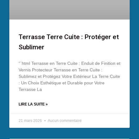
Terrasse Terre Cuite : Protéger et
Sublimer
“`html Terrasse en Terre Cuite : Enduit de Finition et
Vernis Protecteur Terrasse en Terre Cuite :
Sublimez et Protégez Votre Extérieur La Terre Cuite
: Un Choix Esthétique et Durable pour Votre
Terrasse La
LIRE LA SUITE »
21 mars 2026
Aucun commentaire