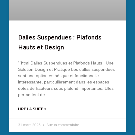
Dalles Suspendues : Plafonds
Hauts et Design
“`html Dalles Suspendues et Plafonds Hauts : Une
Solution Design et Pratique Les dalles suspendues
sont une option esthétique et fonctionnelle
intéressante, particulièrement dans les espaces
dotés de hauteurs sous plafond importantes. Elles
permettent de
LIRE LA SUITE »
31 mars 2026
Aucun commentaire