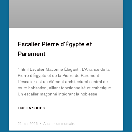
Escalier Pierre d’Égypte et
Parement
“`html Escalier Maçonné Élégant : L’Alliance de la
Pierre d’Égypte et de la Pierre de Parement
L’escalier est un élément architectural central de
toute habitation, alliant fonctionnalité et esthétique.
Un escalier maçonné intégrant la noblesse
LIRE LA SUITE »
21 mai 2026
Aucun commentaire