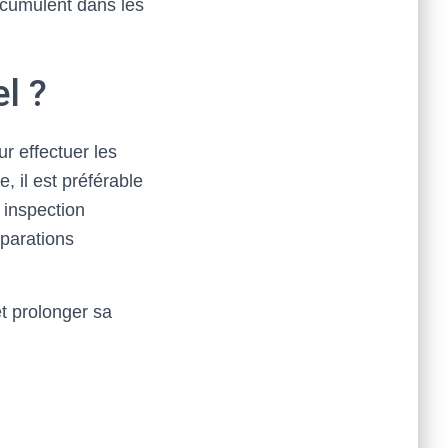
accumulent dans les
l ?
r effectuer les
, il est préférable
 inspection
éparations
et prolonger sa