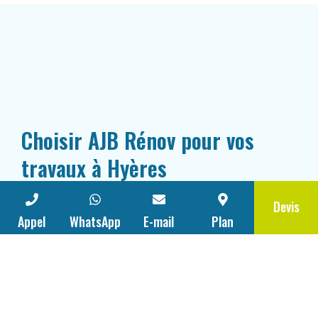
Choisir AJB Rénov pour vos
travaux à Hyères
Devis
Appel
WhatsApp
E-mail
Plan
Faire appel à AJB Rénov, c’est choisir une
entreprise locale de confiance, reconnue pour
son sérieux, sa réactivité et la qualité de son
accompagnement. Nous mettons un point
d’honneur à travailler dans la transparence, en