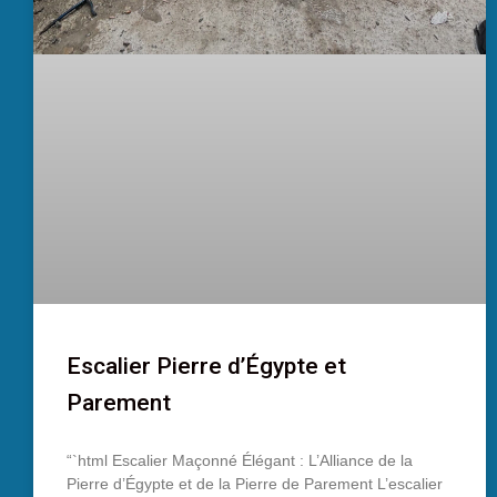
Escalier Pierre d’Égypte et
Parement
“`html Escalier Maçonné Élégant : L’Alliance de la
Pierre d’Égypte et de la Pierre de Parement L’escalier