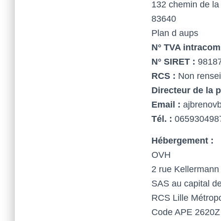
132 chemin de la
83640
Plan d aups
N° TVA intracom
N° SIRET :
98187
RCS :
Non rense
Directeur de la p
Email :
ajbrenov
Tél. :
065930498
Hébergement :
OVH
2 rue Kellermann
SAS au capital d
RCS Lille Métrop
Code APE 2620Z