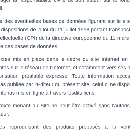
ager la responsabilité civile de son auteur sur le fond
l.
 des éventuelles bases de données figurant sur le site
dispositions de la loi du 11 juillet 1998 portant transpo
ntellectuelle (CPI) de la directive européenne du 11 mars 
que des bases de données.
extes mis en place dans le cadre du site Internet en d
tes sur le réseau de l’Internet, et notamment vers ses pa
torisation préalable expresse. Toute information acces
as publiée par l’Editeur du présent site, celui-ci ne disp
ntenus mis en ligne à travers lesdits liens.
texte menant au Site ne peut être activé sans l’autoris
teur.
ies reproduisant des produits proposés à la ve