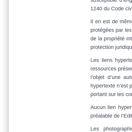
susceptible d’eng
1240 du Code civi
Il en est de même
protégées par les 
de la propriété i
protection juridi
Les liens hypert
ressources présen
l’objet d’une au
hypertexte n’est p
portant sur les co
Aucun lien hyper
préalable de l’Edi
Les photograph