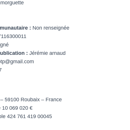
 morguette
munautaire :
Non renseignée
116300011
igné
ublication :
Jérémie arnaud
btp@gmail.com
7
 – 59100 Roubaix – France
e 10 069 020 €
ole 424 761 419 00045