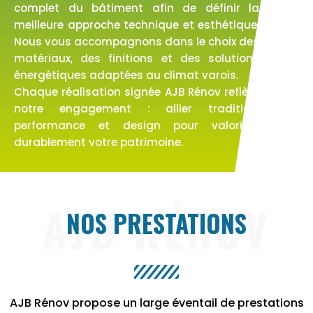
complet du bâtiment afin de définir la
meilleure approche technique et esthétique.
Nous vous accompagnons dans le choix des
matériaux, des finitions et des solutions
énergétiques adaptées au climat varois.
Chaque réalisation signée AJB Rénov reflète
notre engagement : allier tradition,
performance et design pour valoriser
durablement votre patrimoine.
AJB RÉNOV
NOS PRESTATIONS
AJB Rénov propose un large éventail de prestations